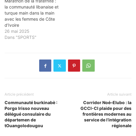
Marathon de la fraternité :
la communauté libanaise et
turque main dans la main
avec les femmes de Côte
d’Ivoire
26 mai 2025
Dans "SPORTS"
Article précédent
Article suivant
Communauté burkinabè :
Corridor Noé–Elubo : la
Porgo Irisso nouveau
GCCI-CI plaide pour des
délégué consulaire du
frontières modernes au
départemen de
service de l’intégration
tOuangolodougou
régionale