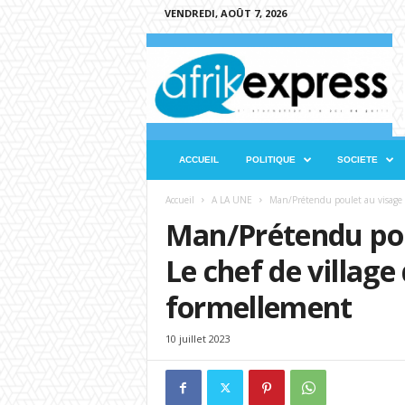
VENDREDI, AOÛT 7, 2026
A
f
r
i
k
e
x
ACCUEIL
POLITIQUE
SOCIETE
p
r
Accueil
A LA UNE
Man/Prétendu poulet au visage de
e
Man/Prétendu poul
s
s
Le chef de villag
formellement
10 juillet 2023