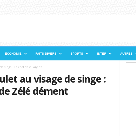
ECONOMIE
FAITS DIVERS
SPORTS
INTER
AUTRES
 singe : Le chef de village de...
et au visage de singe :
e de Zélé dément