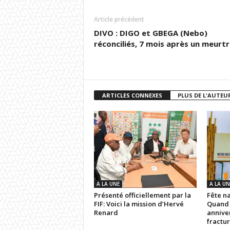
Article précédent
DIVO : DIGO et GBEGA (Nebo)
réconciliés, 7 mois après un meurtr
ARTICLES CONNEXES
PLUS DE L'AUTEU
A LA UNE
A LA UN
Présenté officiellement par la
Fête n
FIF: Voici la mission d’Hervé
Quand 
Renard
anniver
fractur