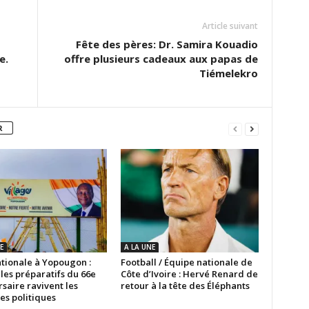
Article suivant
Fête des pères: Dr. Samira Kouadio
e.
offre plusieurs cadeaux aux papas de
Tiémelekro
R
E
A LA UNE
ationale à Yopougon :
Football / Équipe nationale de
les préparatifs du 66e
Côte d’Ivoire : Hervé Renard de
saire ravivent les
retour à la tête des Éléphants
es politiques