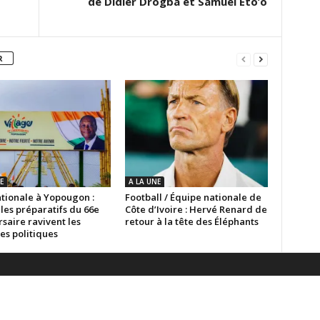
de Didier Drogba et Samuel Eto’o
R
E
A LA UNE
ationale à Yopougon :
Football / Équipe nationale de
les préparatifs du 66e
Côte d’Ivoire : Hervé Renard de
saire ravivent les
retour à la tête des Éléphants
es politiques