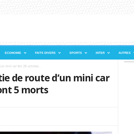
ECONOMIE
FAITS DIVERS
SPORTS
INTER
AUTRES
un mini car fait 28 victimes...
ie de route d’un mini car
dont 5 morts