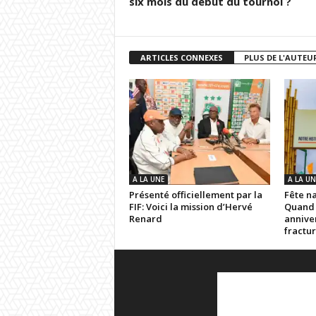
six mois du début du tournoi ?
ARTICLES CONNEXES
PLUS DE L'AUTEU
A LA UNE
A LA UN
Présenté officiellement par la
Fête n
FIF: Voici la mission d’Hervé
Quand 
Renard
anniver
fractur