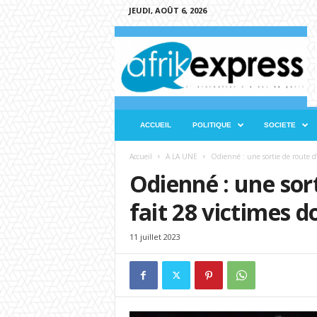
JEUDI, AOÛT 6, 2026
A
f
r
i
k
e
x
ACCUEIL
POLITIQUE
SOCIETE
p
r
Accueil
A LA UNE
Odienné : une sortie de route d’
e
Odienné : une sort
s
s
fait 28 victimes 
11 juillet 2023