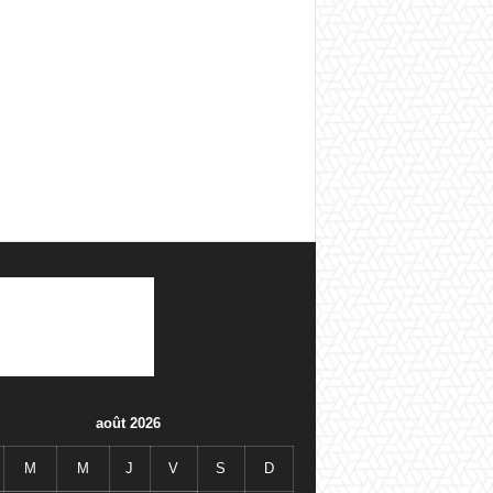
août 2026
M
M
J
V
S
D