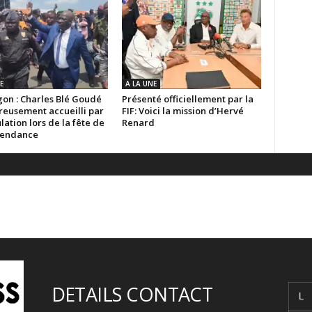
E
A LA UNE
on : Charles Blé Goudé
Présenté officiellement par la
reusement accueilli par
FIF: Voici la mission d’Hervé
lation lors de la fête de
Renard
pendance
DETAILS CONTACT
L