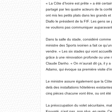
« La Côte d’Ivoire est prête » a été certa
partagé par les quatre acteurs de la confé
ont mis les petits plats dans les grands et
Diallo le président de la FIF. Les gens se
ne voulions pas communiquer auparavant p
Dans la salle du stade, considéré comme « 
ministre des Sports ivoirien a fait ce qu’
vendre. « Les six stades qui vont accueill
grâce à une rénovation profonde ou une réf
Claude Danho. « On m’aurait dit ça, il y a
Adamo, qui évoque sa première visite d’in
Le ministre assure également que la Côte
delà des installations hôtelières existant
cinq pièces chacune vont être, ou ont ét
La préoccupation du volet sécuritaire, ma
Kouyaté, n’est pas, non plus, en reste. Ce