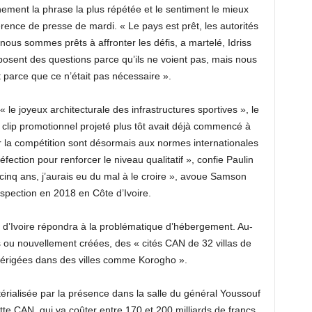
inement la phrase la plus répétée et le sentiment le mieux
rence de presse de mardi. « Le pays est prêt, les autorités
 nous sommes prêts à affronter les défis, a martelé, Idriss
 posent des questions parce qu’ils ne voient pas, mais nous
arce que ce n’était pas nécessaire ».
le joyeux architecturale des infrastructures sportives », le
un clip promotionnel projeté plus tôt avait déjà commencé à
ir la compétition sont désormais aux normes internationales
ection pour renforcer le niveau qualitatif », confie Paulin
 cinq ans, j’aurais eu du mal à le croire », avoue Samson
spection en 2018 en Côte d’Ivoire.
 d’Ivoire répondra à la problématique d’hébergement. Au-
es ou nouvellement créées, des « cités CAN de 32 villas de
é érigées dans des villes comme Korogho ».
térialisée par la présence dans la salle du général Youssouf
tte CAN, qui va coûter entre 170 et 200 milliards de francs