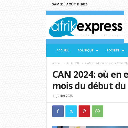
SAMEDI, AOÛT 8, 2026
A
f
r
i
k
e
x
ACCUEIL
POLITIQUE
SOCIETE
p
r
Accueil
A LA UNE
CAN 2024: où en est la Côte d’Ivo
e
CAN 2024: où en es
s
s
mois du début du 
11 juillet 2023