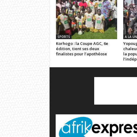
SPORTS
A LA UN
Korhogo : la Coupe AGC, 6e
Yopoug
édition, tient ses deux
chaleu
finalistes pour l’apothéose
la popu
l’indé