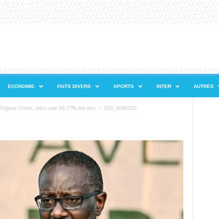
ECONOMIE
FAITS DIVERS
SPORTS
INTER
AUTRES
Tidjane Thiam, réélu avec 99,77% des voix
000_36R69Z6