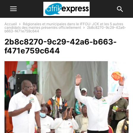
Accueil
Régionales et municipales dans le IFFOU: JCK et les 5 autres
candidats des mairies présentés officiellement
2b8c8270-9c29-42a6-
b663-f471e759c644
2b8c8270-9c29-42a6-b663-
f471e759c644