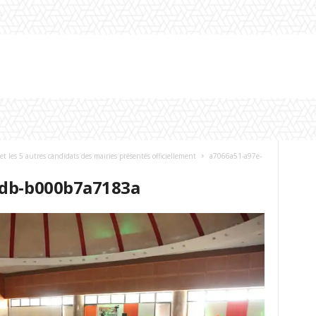
t les 5 autres candidats des mairies présentés officiellement
a7066a51-a97e-
0db-b000b7a7183a