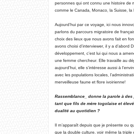
personnes qui ont connu une histoire de 
comme le Canada, Monaco, la Suisse, la B
Aujourd’hui par ce voyage, ici nous inno
parlons du parcours migratoire de français 
choix des lieux que nous avons fait en fo
avons choisi d’interviewer, il y a d’abord
développement, c’est lui qui nous a ame
une femme chercheur. Elle travaille au dé
aujourd’hui, elle s’intéresse aussi à l’env
avec les populations locales, l’administrat
merveilleuse faune et flore ivoirienne!
Rassemblance_ donne la parole à des p
tant que fils de mère togolaise et él
dualité au quotidien ?
Il m’apparaît depuis que je présente ou q
que la double culture, voir même la triple 