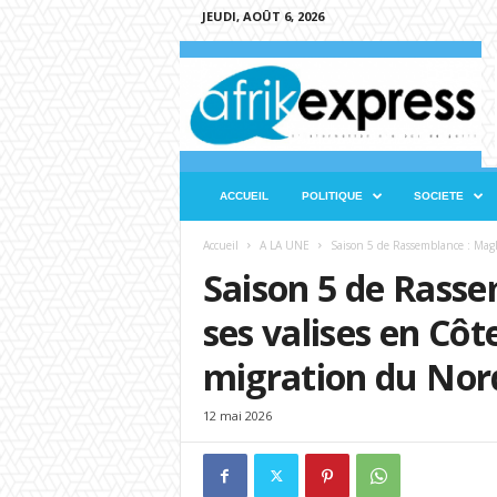
JEUDI, AOÛT 6, 2026
A
f
r
i
k
e
x
ACCUEIL
POLITIQUE
SOCIETE
p
r
Accueil
A LA UNE
Saison 5 de Rassemblance : Magloi
e
Saison 5 de Rasse
s
s
ses valises en Côte
migration du Nord
12 mai 2026