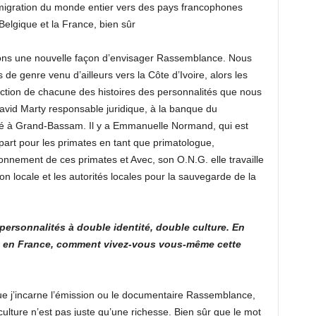
migration du monde entier vers des pays francophones
elgique et la France, bien sûr
vons une nouvelle façon d’envisager Rassemblance. Nous
de genre venu d’ailleurs vers la Côte d’Ivoire, alors les
nction de chacune des histoires des personnalités que nous
 David Marty responsable juridique, à la banque du
né à Grand-Bassam. Il y a Emmanuelle Normand, qui est
part pour les primates en tant que primatologue,
ironnement de ces primates et Avec, son O.N.G. elle travaille
ion locale et les autorités locales pour la sauvegarde de la
ersonnalités à double identité, double culture. En
evé en France, comment vivez-vous vous-même cette
ue j’incarne l’émission ou le documentaire Rassemblance,
culture n’est pas juste qu’une richesse. Bien sûr que le mot