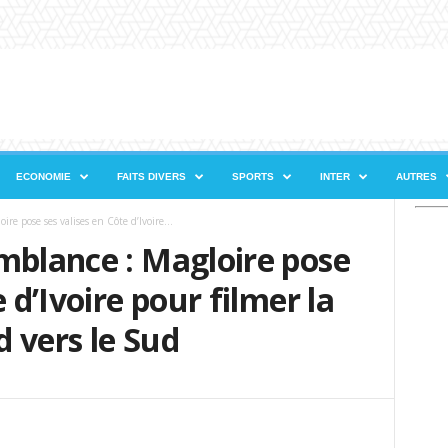
ECONOMIE
FAITS DIVERS
SPORTS
INTER
AUTRES
re pose ses valises en Côte d’Ivoire...
mblance : Magloire pose
 d’Ivoire pour filmer la
 vers le Sud