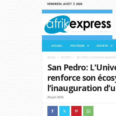
VENDREDI, AOÛT 7, 2026
A
f
r
i
k
e
x
ACCUEIL
POLITIQUE
SOCIETE
p
r
Accueil
SOCIETE
San Pedro: L’Université polytech
e
San Pedro: L’Univ
s
s
renforce son éco
l’inauguration d’
24 juin 2026