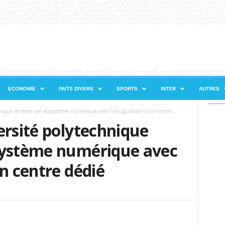
ECONOMIE
FAITS DIVERS
SPORTS
INTER
AUTRES
nique renforce son écosystème numérique avec l’inauguration d’un centre...
ersité polytechnique
système numérique avec
un centre dédié