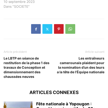
ses membres et aux
10 septembre 2023
médias marocains. En ces
Dans "SOCIETE"
instants tragiques,
douloureux et
bouleversants au Maroc,
après le violent et terrible
Séisme qui a fait plus de
2000 morts, l'Union des
journalistes…
Article précédent
Article suivant
Le LBTP en séance de
Les entraîneurs
restitution de la phase 1 des
camerounais plaident pour
travaux de Conception et
la nomination d’un des leurs
dimensionnement des
a la tête de l’Équipe nationale
chaussées neuves
ARTICLES CONNEXES
Fête nationale à Yopougon :