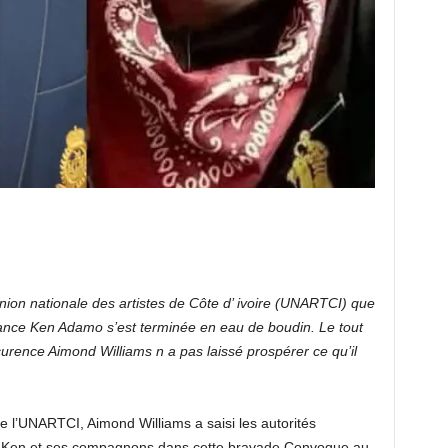
ion nationale des artistes de Côte d’ ivoire (UNARTCI) que
endance Ken Adamo s’est terminée en eau de boudin. Le tout
urence Aimond Williams n a pas laissé prospérer ce qu’il
e l’UNARTCI, Aimond Williams a saisi les autorités
er Ken et ses compagnons dans cette bravade.Convoque au