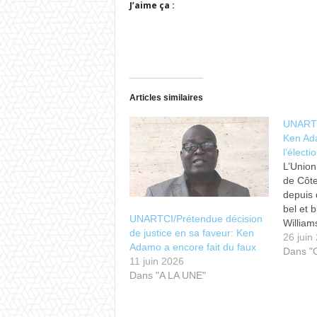
J’aime ça :
Articles similaires
UNARTCI
Ken Ad
l’élect
L’Union
de Côte
depuis 
bel et 
UNARTCI/Prétendue décision
William
de justice en sa faveur: Ken
de cette
26 juin
Adamo a encore fait du faux
été, dé
Dans 
11 juin 2026
la justi
Dans "A LA UNE"
vendred
que pré
statuta