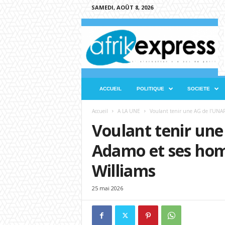
SAMEDI, AOÛT 8, 2026
A
f
r
i
k
e
x
ACCUEIL
POLITIQUE
SOCIETE
p
r
Accueil
A LA UNE
Voulant tenir une AG de l’UNAR
e
Voulant tenir une
s
s
Adamo et ses ho
Williams
25 mai 2026