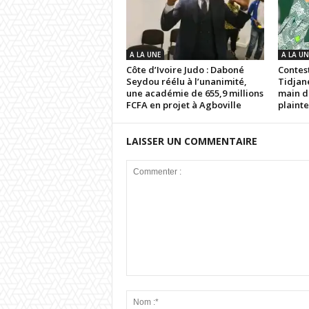
A LA UNE
A LA UN
Côte d’Ivoire Judo : Daboné
Contest
Seydou réélu à l’unanimité,
Tidjan
une académie de 655,9 millions
main d
FCFA en projet à Agboville
plainte
LAISSER UN COMMENTAIRE