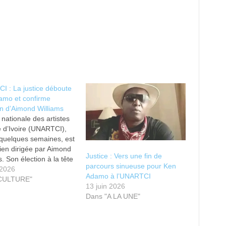
 : La justice déboute
amo et confirme
ion d’Aimond Williams
 nationale des artistes
 d’Ivoire (UNARTCI),
quelques semaines, est
bien dirigée par Aimond
Justice : Vers une fin de
s. Son élection à la tête
parcours sinueuse pour Ken
 faitière des artistes a
 2026
Adamo à l’UNARTCI
finitivement, actée par
"CULTURE"
13 juin 2026
ce ivoirienne, le
Dans "A LA UNE"
i 26 juin 2026. En tant
sident légal, légitime et
ire…