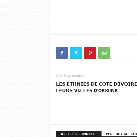
Article précédent
𝗟𝗘𝗦 𝗘𝗧𝗛𝗡𝗜𝗘𝗦 𝗗𝗘 𝗖𝗢𝗧𝗘 𝗗’𝗜𝗩𝗢𝗜𝗥𝗘
𝗟𝗘𝗨𝗥𝗦 𝗩𝗜𝗟𝗟𝗘𝗦 D’ORIGINE
ARTICLES CONNEXES
PLUS DE L'AUTEU