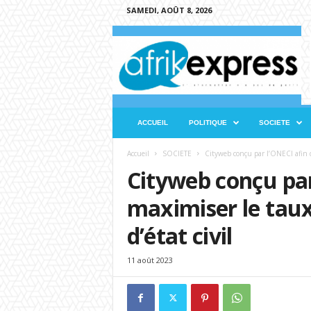
SAMEDI, AOÛT 8, 2026
A
f
r
i
k
e
x
ACCUEIL
POLITIQUE
SOCIETE
p
r
Accueil
SOCIETE
Cityweb conçu par l’ONECI afin d
e
Cityweb conçu par
s
s
maximiser le taux
d’état civil
11 août 2023