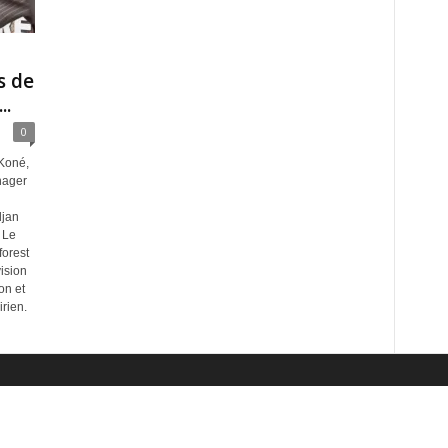
s de
..
0
 Koné,
nager
djan
 Le
orest
ision
on et
irien.