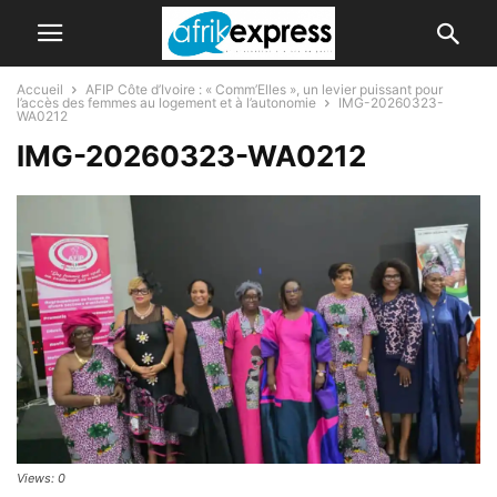
Accueil
AFIP Côte d’Ivoire : « Comm’Elles », un levier puissant pour
l’accès des femmes au logement et à l’autonomie
IMG-20260323-
WA0212
IMG-20260323-WA0212
Views: 0