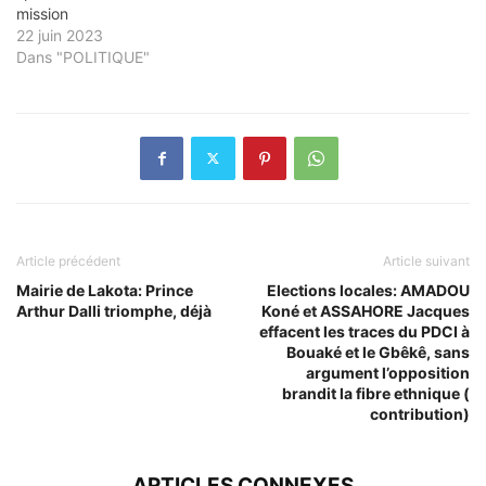
mission
22 juin 2023
Dans "POLITIQUE"
Article précédent
Article suivant
Mairie de Lakota: Prince
Elections locales: AMADOU
Arthur Dalli triomphe, déjà
Koné et ASSAHORE Jacques
effacent les traces du PDCI à
Bouaké et le Gbêkê, sans
argument l’opposition
brandit la fibre ethnique (
contribution)
ARTICLES CONNEXES