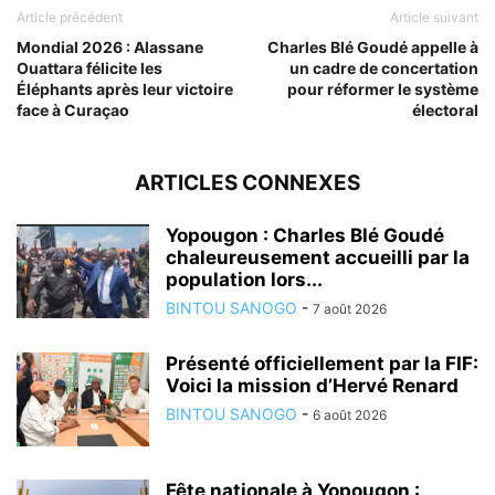
Article précédent
Article suivant
Mondial 2026 : Alassane
Charles Blé Goudé appelle à
Ouattara félicite les
un cadre de concertation
Éléphants après leur victoire
pour réformer le système
face à Curaçao
électoral
ARTICLES CONNEXES
Yopougon : Charles Blé Goudé
chaleureusement accueilli par la
population lors...
BINTOU SANOGO
-
7 août 2026
Présenté officiellement par la FIF:
Voici la mission d’Hervé Renard
BINTOU SANOGO
-
6 août 2026
Fête nationale à Yopougon :