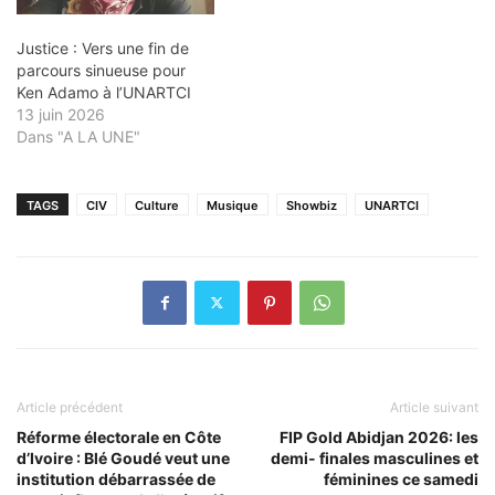
Justice : Vers une fin de
parcours sinueuse pour
Ken Adamo à l’UNARTCI
13 juin 2026
Dans "A LA UNE"
TAGS
CIV
Culture
Musique
Showbiz
UNARTCI
Article précédent
Article suivant
Réforme électorale en Côte
FIP Gold Abidjan 2026: les
d’Ivoire : Blé Goudé veut une
demi- finales masculines et
institution débarrassée de
féminines ce samedi