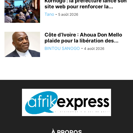
Korhogo : la préfecture lance son
site web pour renforcer la...
Tano
-
5 août 2026
Côte d’Ivoire : Ahoua Don Mello
plaide pour la libération des...
BINTOU SANOGO
-
4 août 2026
À PROPOS