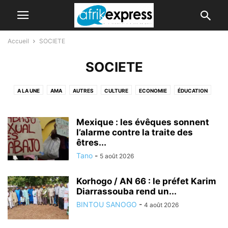
Accueil
SOCIETE
SOCIETE
A LA UNE
AMA
AUTRES
CULTURE
ECONOMIE
ÉDUCATION
FAITS DIVERS
GRANDES DATES
INTER
NATION
NON CLASSÉ
PEOPLE
SOCIETE
SPORTS
Mexique : les évêques sonnent
l’alarme contre la traite des
êtres...
Tano
-
5 août 2026
Korhogo / AN 66 : le préfet Karim
Diarrassouba rend un...
BINTOU SANOGO
-
4 août 2026