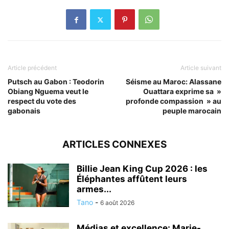
Article précédent
Article suivant
Putsch au Gabon : Teodorin
Séisme au Maroc: Alassane
Obiang Nguema veut le
Ouattara exprime sa »
respect du vote des
profonde compassion » au
gabonais
peuple marocain
ARTICLES CONNEXES
Billie Jean King Cup 2026 : les
Éléphantes affûtent leurs
armes...
Tano
-
6 août 2026
Médias et excellence: Marie-