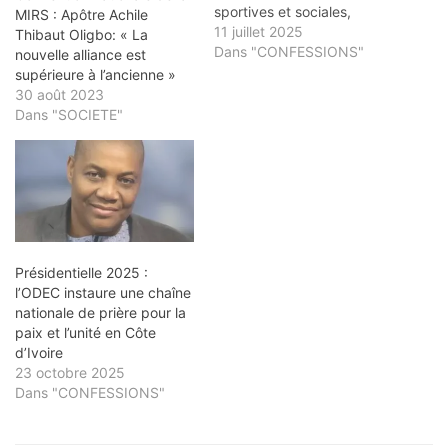
sportives et sociales,
MIRS : Apôtre Achile
consacre une journée
11 juillet 2025
Thibaut Oligbo: « La
spéciale au Seigneur
Dans "CONFESSIONS"
nouvelle alliance est
Jésus-Christ. Cet
supérieure à l’ancienne »
événement exceptionnel
30 août 2023
se tient au Temple
Dans "SOCIETE"
BETHLEHEM des
Assemblées de Dieu, situé
à Yopougon Selmer, à
l’occasion de la Fête de
l'Action des Ouvrières de…
Présidentielle 2025 :
l’ODEC instaure une chaîne
nationale de prière pour la
paix et l’unité en Côte
d’Ivoire
23 octobre 2025
Dans "CONFESSIONS"