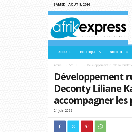
SAMEDI, AOÛT 8, 2026
A
f
r
i
k
e
x
ACCUEIL
POLITIQUE
SOCIETE
p
r
Accueil
SOCIETE
Développement rural: La fondati
e
Développement ru
s
s
Deconty Liliane K
accompagner les 
24 juin 2026