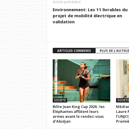
Article précédent
Environnement: Les 11 livrables du
projet de mobilité électrique en
validation
ARTICLES CONNEXES
PLUS DE L'AUTEU
SOCIETE
SOCIETE
Billie Jean King Cup 2026 : les
Médias
Éléphantes affûtent leurs
Laure 
armes avant le rendez-vous
l’UNJCI
d’Abidjan
Premi