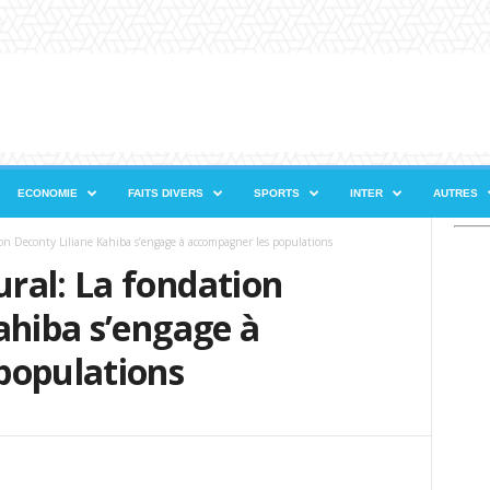
ECONOMIE
FAITS DIVERS
SPORTS
INTER
AUTRES
on Deconty Liliane Kahiba s’engage à accompagner les populations
ral: La fondation
ahiba s’engage à
populations