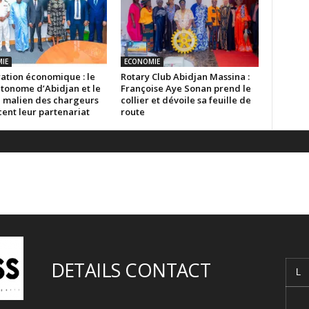
IE
ECONOMIE
ation économique : le
Rotary Club Abidjan Massina :
utonome d’Abidjan et le
Françoise Aye Sonan prend le
l malien des chargeurs
collier et dévoile sa feuille de
ent leur partenariat
route
DETAILS CONTACT
L