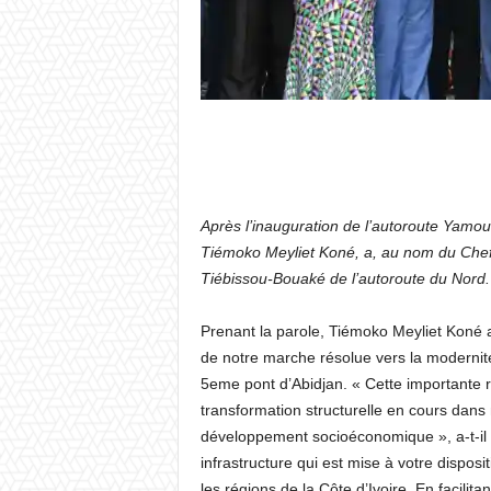
Après l’inauguration de l’autoroute Yamou
Tiémoko Meyliet Koné, a, au nom du Chef de
Tiébissou-Bouaké de l’autoroute du Nord. 
Prenant la parole, Tiémoko Meyliet Koné a
de notre marche résolue vers la modernité
5eme pont d’Abidjan. « Cette importante r
transformation structurelle en cours dans
développement socioéconomique », a-t-il qu
infrastructure qui est mise à votre dispos
les régions de la Côte d’Ivoire. En facili