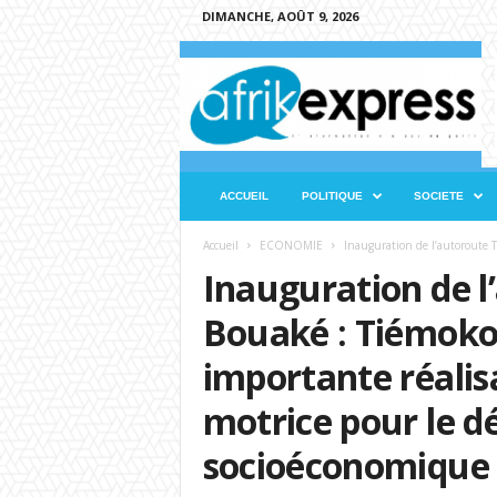
DIMANCHE, AOÛT 9, 2026
A
f
r
i
k
e
x
ACCUEIL
POLITIQUE
SOCIETE
p
r
Accueil
ECONOMIE
Inauguration de l’autoroute T
e
Inauguration de l
s
s
Bouaké : Tiémoko 
importante réalis
motrice pour le 
socioéconomique 