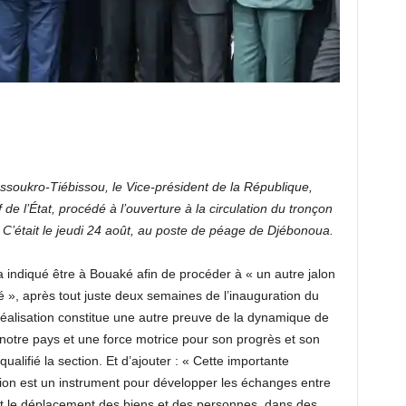
ssoukro-Tiébissou, le Vice-président de la République,
 l’État, procédé à l’ouverture à la circulation du tronçon
C’était le jeudi 24 août, au poste de péage de Djébonoua.
 indiqué être à Bouaké afin de procéder à « un autre jalon
 », après tout juste deux semaines de l’inauguration du
éalisation constitue une autre preuve de la dynamique de
 notre pays et une force motrice pour son progrès et son
alifié la section. Et d’ajouter : « Cette importante
ition est un instrument pour développer les échanges entre
tant le déplacement des biens et des personnes, dans des