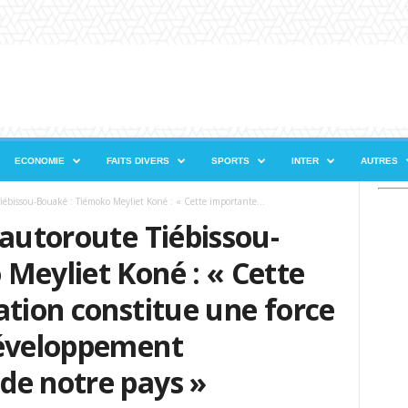
ECONOMIE
FAITS DIVERS
SPORTS
INTER
AUTRES
iébissou-Bouaké : Tiémoko Meyliet Koné : « Cette importante...
’autoroute Tiébissou-
Meyliet Koné : « Cette
ation constitue une force
développement
de notre pays »