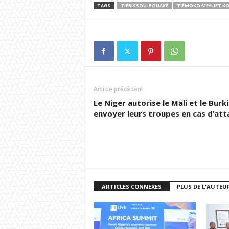
TAGS
TIÉBISSOU-BOUAKÉ
TIÉMOKO MEYLIET K
Article précédent
Le Niger autorise le Mali et le Burk
envoyer leurs troupes en cas d’at
ARTICLES CONNEXES
PLUS DE L'AUTEU