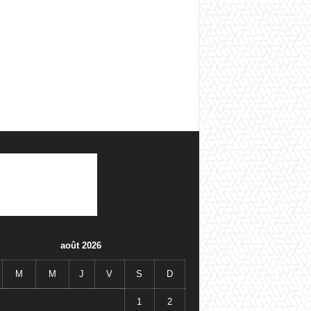
août 2026
M
M
J
V
S
D
1
2