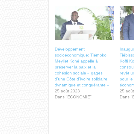
Développement
Inaugur
socioéconomique: Tiémoko
Tiébis
Meyliet Koné appelle à
Koffi K
préserver la paix et la
constru
cohésion sociale « gages
revêt u
d’une Côte d’Ivoire solidaire,
pour l
dynamique et conquérante »
économ
25 août 2023
25 aoû
Dans "ECONOMIE"
Dans 