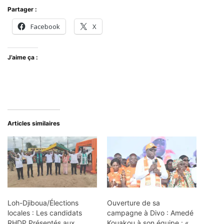
Partager :
Facebook
X
J’aime ça :
Articles similaires
Loh-Djiboua/Élections
Ouverture de sa
locales : Les candidats
campagne à Divo : Amedé
RHDP Présentés aux
Kouakou à son équipe : «