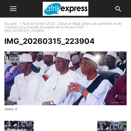
Accueil
Nuit du Destin 2025 : Zakat et Waqf, piliers de solidarité et de
cohésion à la Grande Mosquée de la Riviera Golf
IMG_20260315_223904
IMG_20260315_223904
Views: 0