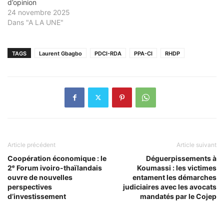
d’opinion
24 novembre 2025
Dans "A LA UNE"
TAGS
Laurent Gbagbo
PDCI-RDA
PPA-CI
RHDP
Article précédent
Article suivant
Coopération économique : le
Déguerpissements à
2ᵉ Forum ivoiro-thaïlandais
Koumassi : les victimes
ouvre de nouvelles
entament les démarches
perspectives
judiciaires avec les avocats
d’investissement
mandatés par le Cojep