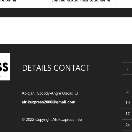
ère Dame
communication institutionnelle
DETAILS CONTACT
L
3
Abidjan, Cocody-Angré Oscar, CI
afrikexpress2000@gmail.com
10
17
© 2022 Copyright AfrikExpress.info
24