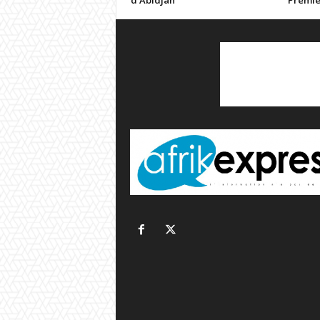
d’Abidjan
Premi