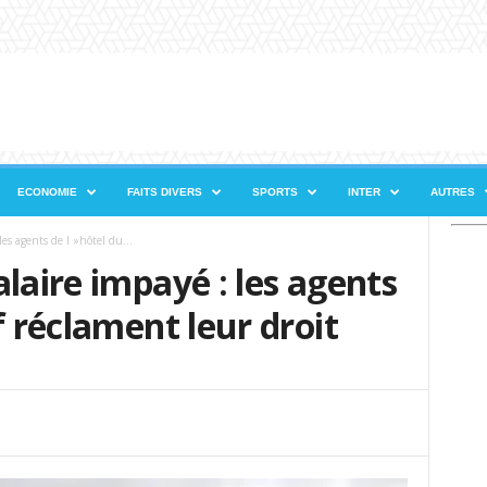
ECONOMIE
FAITS DIVERS
SPORTS
INTER
AUTRES
es agents de l »hôtel du...
laire impayé : les agents
f réclament leur droit