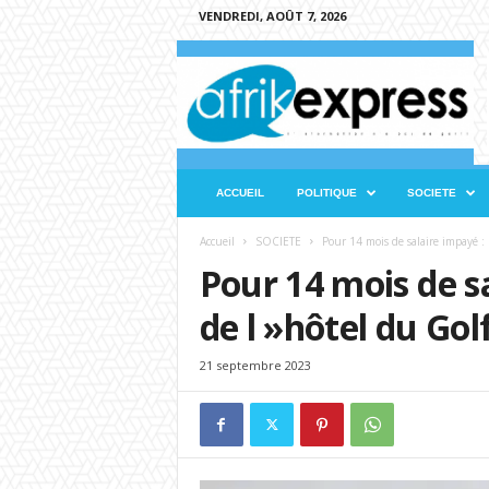
VENDREDI, AOÛT 7, 2026
A
f
r
i
k
e
x
ACCUEIL
POLITIQUE
SOCIETE
p
r
Accueil
SOCIETE
Pour 14 mois de salaire impayé : l
e
Pour 14 mois de sa
s
s
de l »hôtel du Gol
21 septembre 2023