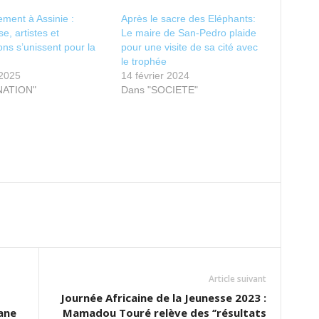
ment à Assinie :
Après le sacre des Eléphants:
e, artistes et
Le maire de San-Pedro plaide
ions s’unissent pour la
pour une visite de sa cité avec
le trophée
 2025
14 février 2024
NATION"
Dans "SOCIETE"
Article suivant
Journée Africaine de la Jeunesse 2023 :
jane
Mamadou Touré relève des ‘’résultats