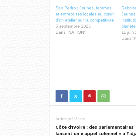
San Pedro : Jeunes, femmes
Reboise
et entreprises locales au cœur
Jeuness
d’un atelier sur la compétitivité
institut
5 septembre 2025
planète
Dans "NATION"
11 juin
Dans "
Article précédent
Côte d’Ivoire : des parlementaires
lancent un « appel solennel » à Tid