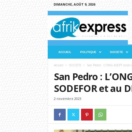
DIMANCHE, AOÛT 9, 2026
A
f
r
i
k
e
x
ACCUEIL
POLITIQUE
SOCIETE
p
r
Accueil
SOCIETE
San Pedro : L’ONG ASEPT rend vi
e
San Pedro : L’ONG
s
s
SODEFOR et au DR
2 novembre 2023