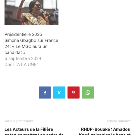
Présidentielle 2025 :
Simone Gbagbo sur France
24: « Le MGC aura un
candidat »
5 septembre 2024
Dans "A LA UNE"
Article précédent
Article suivant
Les Acteurs de la Filière
RHDP-Bouaké : Amadou
coton se mettent en ordre de
Koné galvanise la base et