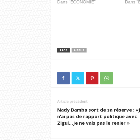
Dans "ECONOMIE"
Dans 
TAGS
AIRBUS
Article précédent
Nady Bamba sort de sa réserve : «
n’ai pas de rapport politique avec
Zigui…Je ne vais pas le renier »