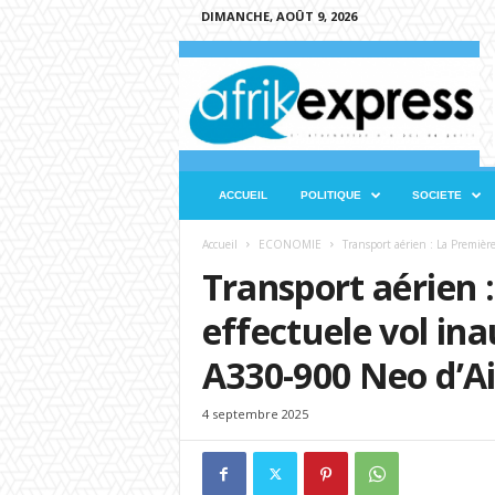
DIMANCHE, AOÛT 9, 2026
A
f
r
i
k
e
x
ACCUEIL
POLITIQUE
SOCIETE
p
r
Accueil
ECONOMIE
Transport aérien : La Premièr
e
Transport aérien
s
s
effectuele vol in
A330-900 Neo d’Ai
4 septembre 2025