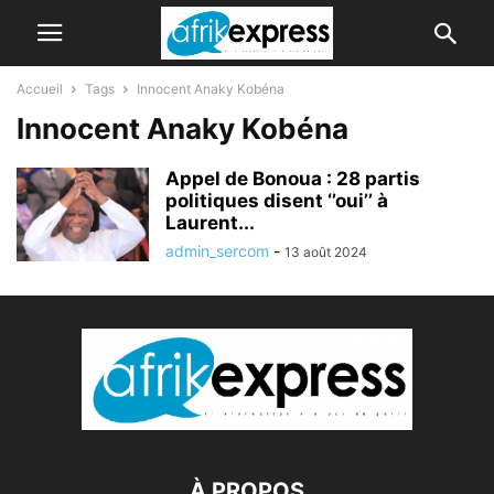
Accueil
Tags
Innocent Anaky Kobéna
Innocent Anaky Kobéna
Appel de Bonoua : 28 partis
politiques disent ‘’oui’’ à
Laurent...
admin_sercom
-
13 août 2024
À PROPOS