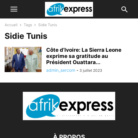
Accueil
Tags
Sidie Tunis
Sidie Tunis
Côte d’Ivoire: La Sierra Leone
exprime sa gratitude au
Président Ouattara...
admin_sercom
-
3 juillet 2023
À PROPOS