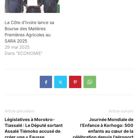
Abidjan, sous le parrainage
de M. Adama…
La Côte d’Ivoire lance sa
Bourse des Matières
Premières Agricoles au
SARA 2025
29 mai 2025
Dans "ECONOMIE"
Article précédent
Article suivant
Législatives à Morokro-
Journée Mondiale de
Tiassalé : Le Député sortant
l’Enfance à Korhogo: 500
Assalé Tiémoko accusé de
enfants au cœur de la
créer une « Fausse
célébration depuis l’aéroport