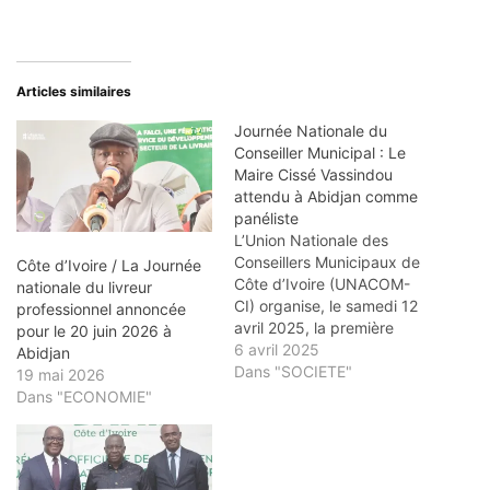
Articles similaires
Journée Nationale du
Conseiller Municipal : Le
Maire Cissé Vassindou
attendu à Abidjan comme
panéliste
L’Union Nationale des
Conseillers Municipaux de
Côte d’Ivoire / La Journée
Côte d’Ivoire (UNACOM-
nationale du livreur
CI) organise, le samedi 12
professionnel annoncée
avril 2025, la première
pour le 20 juin 2026 à
édition de la Journée
6 avril 2025
Abidjan
Nationale du Conseiller
Dans "SOCIETE"
19 mai 2026
Municipal de Côte d’Ivoire
Dans "ECONOMIE"
(J.N.C.M.CI). L’événement
aura lieu à l’Espace Cristal,
dans la commune de
Marcory (Zone 4), à