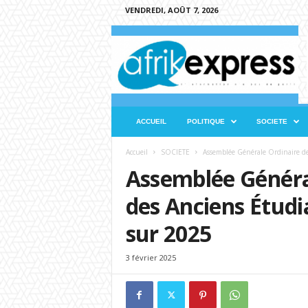
VENDREDI, AOÛT 7, 2026
A
f
r
i
k
e
x
ACCUEIL
POLITIQUE
SOCIETE
p
r
Accueil
SOCIETE
Assemblée Générale Ordinaire de 
e
Assemblée Général
s
s
des Anciens Étudi
sur 2025
3 février 2025