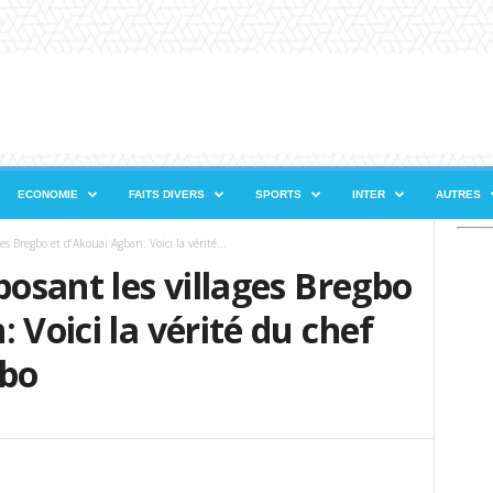
ECONOMIE
FAITS DIVERS
SPORTS
INTER
AUTRES
es Bregbo et d’Akouai Agban: Voici la vérité...
posant les villages Bregbo
 Voici la vérité du chef
gbo