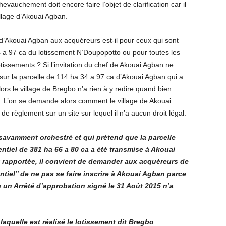
evauchement doit encore faire l’objet de clarification car il
illage d’Akouai Agban.
 d’Akouai Agban aux acquéreurs est-il pour ceux qui sont
4 a 97 ca du lotissement N’Doupopotto ou pour toutes les
otissements ? Si l’invitation du chef de Akouai Agban ne
ur la parcelle de 114 ha 34 a 97 ca d’Akouai Agban qui a
lors le village de Bregbo n’a rien à y redire quand bien
. L’on se demande alors comment le village de Akouai
de règlement sur un site sur lequel il n’a aucun droit légal.
savamment orchestré et qui prétend que la parcelle
tiel de 381 ha 66 a 80 ca a été transmise à Akouai
 rapportée, il convient de demander aux acquéreurs de
ntiel’’ de ne pas se faire inscrire à Akouai Agban parce
 un Arrêté d’approbation signé le 31 Août 2015 n’a
laquelle est réalisé le lotissement dit Bregbo