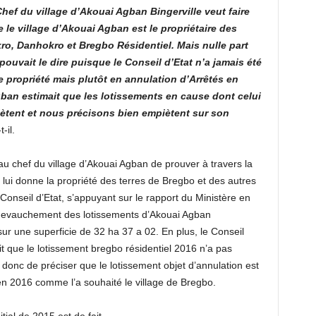
 Chef du village d’Akouai Agban Bingerville veut faire
e le village d’Akouai Agban est le propriétaire des
kro, Danhokro et Bregbo Résidentiel. Mais nulle part
e pouvait le dire puisque le Conseil d’Etat n’a jamais été
e propriété mais plutôt en annulation d’Arrêtés en
gban estimait que les lotissements en cause dont celui
ètent et nous précisons bien empiètent sur son
t-il.
chef du village d’Akouai Agban de prouver à travers la
i lui donne la propriété des terres de Bregbo et des autres
e Conseil d’Etat, s’appuyant sur le rapport du Ministère en
chevauchement des lotissements d’Akouai Agban
ur une superficie de 32 ha 37 a 02. En plus, le Conseil
ait que le lotissement bregbo résidentiel 2016 n’a pas
t donc de préciser que le lotissement objet d’annulation est
 en 2016 comme l’a souhaité le village de Bregbo.