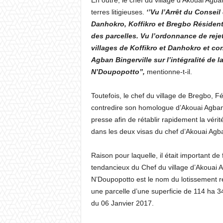
En outre, le chef du village d’Akouai Agba
terres litigieuses.
‘’Vu l’Arrêt du Consei
Danhokro, Koffikro et Bregbo Résidenti
des parcelles. Vu l’ordonnance de rejet
villages de Koffikro et Danhokro et con
Agban Bingerville sur l’intégralité de
N’Doupopotto’’,
mentionne-t-il.
Toutefois, le chef du village de Bregbo, F
contredire son homologue d’Akouai Agban.
presse afin de rétablir rapidement la vérit
dans les deux visas du chef d’Akouai Agb
Raison pour laquelle, il était important d
tendancieux du Chef du village d’Akouai A
N’Doupopotto est le nom du lotissement réa
une parcelle d’une superficie de 114 ha 
du 06 Janvier 2017.