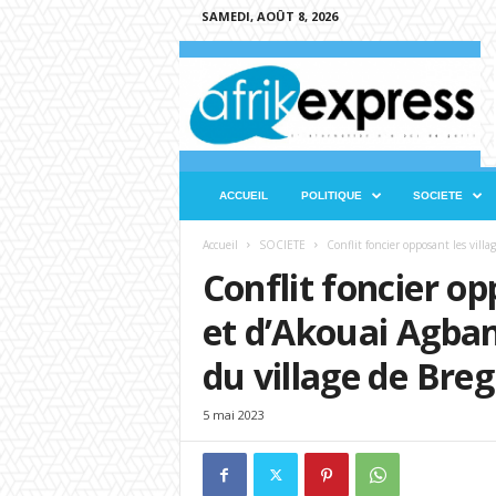
SAMEDI, AOÛT 8, 2026
A
f
r
i
k
e
x
ACCUEIL
POLITIQUE
SOCIETE
p
r
Accueil
SOCIETE
Conflit foncier opposant les villag
e
Conflit foncier op
s
s
et d’Akouai Agban:
du village de Bre
5 mai 2023