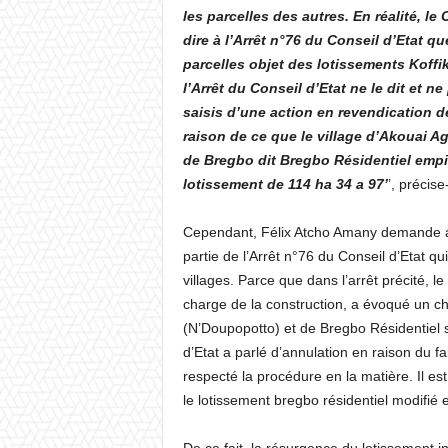
les parcelles des autres. En réalité, le
dire à l’Arrêt n°76 du Conseil d’Etat qu
parcelles objet des lotissements Koffi
l’Arrêt du Conseil d’Etat ne le dit et n
saisis d’une action en revendication d
raison de ce que le village d’Akouai A
de Bregbo dit Bregbo Résidentiel empi
lotissement de 114 ha 34 a 97’
’, précise-
Cependant, Félix Atcho Amany demande au 
partie de l’Arrêt n°76 du Conseil d’Etat qu
villages. Parce que dans l’arrêt précité, l
charge de la construction, a évoqué un 
(N’Doupopotto) et de Bregbo Résidentiel s
d’Etat a parlé d’annulation en raison du f
respecté la procédure en la matière. Il es
le lotissement bregbo résidentiel modifié