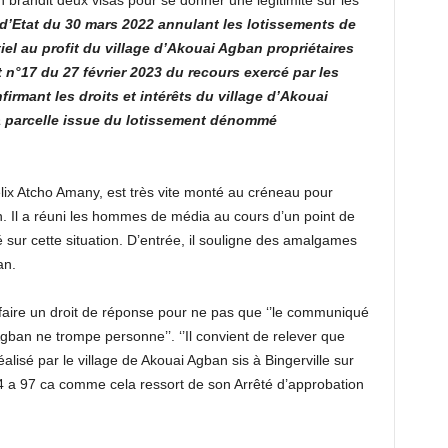
n brandit deux visas pour se donner une légitimité sur les
l d’Etat du 30 mars 2022 annulant les lotissements de
el au profit du village d’Akouai Agban propriétaires
 n°17 du 27 février 2023 du recours exercé par les
firmant les droits et intérêts du village d’Akouai
 la parcelle issue du lotissement dénommé
élix Atcho Amany, est très vite monté au créneau pour
 Il a réuni les hommes de média au cours d’un point de
é sur cette situation. D’entrée, il souligne des amalgames
an.
e faire un droit de réponse pour ne pas que ‘’le communiqué
gban ne trompe personne’’. ‘’Il convient de relever que
lisé par le village de Akouai Agban sis à Bingerville sur
34 a 97 ca comme cela ressort de son Arrêté d’approbation