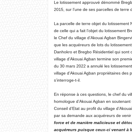
Le lotissement approuvé dénommé Bregbo R
2015, sur l’une de ses parcelles de terre 
La parcelle de terre objet du lotissement
de celle qui a fait l’objet du lotissement
le Chef du village d’Akouai Agban Bingerv
que les acquéreurs de lots du lotissement 
Danhokro et Bregbo Résidentiel qui sont d
village d’Akouai Agban termine son premie
du 30 mars 2022 a annulé les lotissements
village d’Akouai Agban propriétaires des pa
s’interroge-t-il.
En réponse à ces questions, le chef du vi
homologue d’Akouai Agban en soutenant qu
Conseil d’Etat au profit du village d’Akoua
par sa demande aux acquéreurs de venir se
force et de manière malicieuse et déto
acquéreurs puisque ceux-ci venant à lu