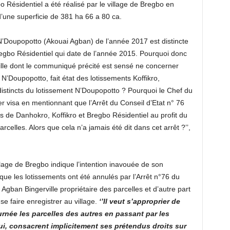
ésidentiel a été réalisé par le village de Bregbo en
d’une superficie de 381 ha 66 a 80 ca.
 N’Doupopotto (Akouai Agban) de l’année 2017 est distincte
 Bregbo Résidentiel qui date de l’année 2015. Pourquoi donc
ille dont le communiqué précité est sensé ne concerner
N’Doupopotto, fait état des lotissements Koffikro,
istincts du lotissement N’Doupopotto ? Pourquoi le Chef du
r visa en mentionnant que l’Arrêt du Conseil d’Etat n° 76
 de Danhokro, Koffikro et Bregbo Résidentiel au profit du
rcelles. Alors que cela n’a jamais été dit dans cet arrêt ?’’,
llage de Bregbo indique l’intention inavouée de son
e les lotissements ont été annulés par l’Arrêt n°76 du
i Agban Bingerville propriétaire des parcelles et d’autre part
 faire enregistrer au village.
‘’Il veut s’approprier de
urnée les parcelles des autres en passant par les
i, consacrent implicitement ses prétendus droits sur