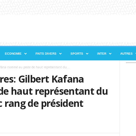
ECONOMIE
FAITS DIVERS
SPORTS
INTER
AUTRES
Kafana nommé au poste de haut représentant du...
res: Gilbert Kafana
e haut représentant du
c rang de président