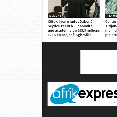
A LA UNE
A LA UN
Côte d’Ivoire Judo : Daboné
Contest
Seydou réélu à l’unanimité,
Tidjan
une académie de 655,9 millions
main d
FCFA en projet à Agboville
plainte