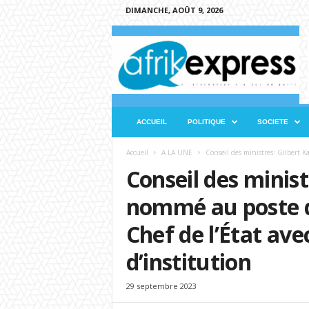
DIMANCHE, AOÛT 9, 2026
A
f
r
i
k
e
x
ACCUEIL
POLITIQUE
SOCIETE
p
r
Accueil
A LA UNE
Conseil des ministres: Gilbert 
e
Conseil des minist
s
s
nommé au poste d
Chef de l’État ave
d’institution
29 septembre 2023