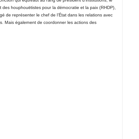
onction qui équivaut au rang de président d’institutions, le
 des houphouëtistes pour la démocratie et la paix (RHDP),
gé de représenter le chef de l’État dans les relations avec
ales. Mais également de coordonner les actions des