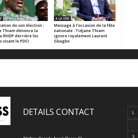
E
A LA UNE
ation de son élection :
Message à l’occasion de la fête
e Thiam dénonce la
nationale : Tidjane Thiam
u RHDP derrière les
ignore royalement Laurent
s visant le PDCI
Gbagbo
DETAILS CONTACT
L
3