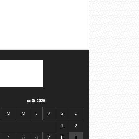
août 2026
M
M
J
V
S
D
1
2
4
5
6
7
8
9