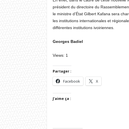
En effet, dans le cadre de cette nouvelle f
président du directoire du Rassemblement
le ministre d’État Gilbert Kafana sera char
les institutions internationales et région
différentes institutions ivoiriennes.
Georges Badiel
Views: 1
Partager :
Facebook
X
J’aime ça :