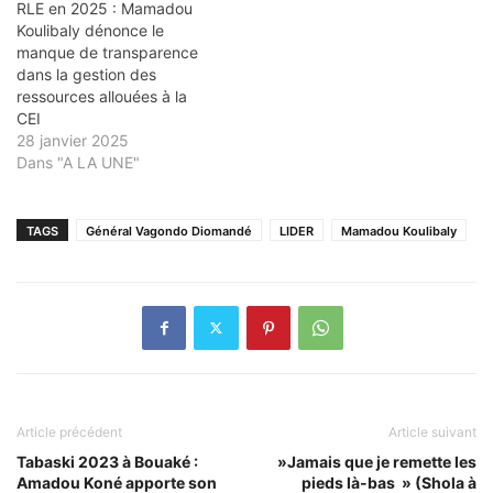
RLE en 2025 : Mamadou
Koulibaly dénonce le
manque de transparence
dans la gestion des
ressources allouées à la
CEI
28 janvier 2025
Dans "A LA UNE"
TAGS
Général Vagondo Diomandé
LIDER
Mamadou Koulibaly
Article précédent
Article suivant
Tabaski 2023 à Bouaké :
»Jamais que je remette les
Amadou Koné apporte son
pieds là-bas » (Shola à