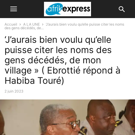
Accueil
A LA UNE
‘J’aurais bien voulu qu’elle puisse citer les noms
des gens décédés, de...
‘J’aurais bien voulu qu’elle
puisse citer les noms des
gens décédés, de mon
village » ( Ebrottié répond à
Habiba Touré)
2 juin 2023