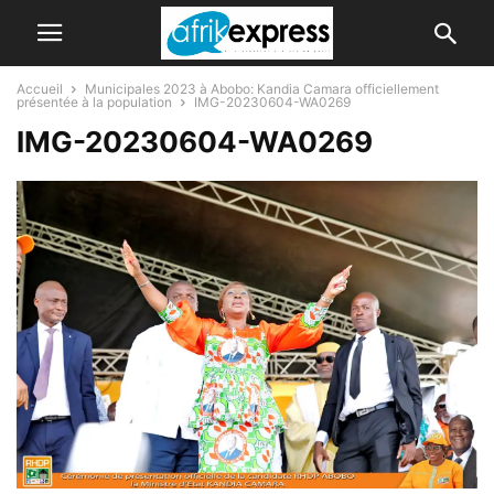
Accueil
Municipales 2023 à Abobo: Kandia Camara officiellement
présentée à la population
IMG-20230604-WA0269
IMG-20230604-WA0269