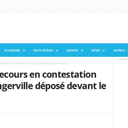
ECONOMIE
FAITS DIVERS
SPORTS
INTER
AUTRES
ntestation des élections à Bingerville déposé devant...
recours en contestation
ngerville déposé devant le