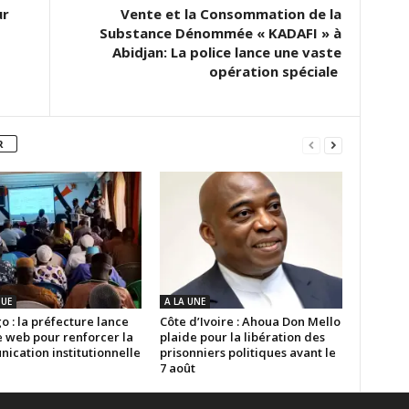
ur
Vente et la Consommation de la
Substance Dénommée « KADAFI » à
Abidjan: La police lance une vaste
opération spéciale
R
QUE
A LA UNE
 : la préfecture lance
Côte d’Ivoire : Ahoua Don Mello
e web pour renforcer la
plaide pour la libération des
ication institutionnelle
prisonniers politiques avant le
7 août