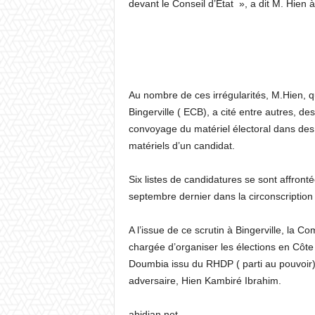
devant le Conseil d’État », a dit M. Hien
Au nombre de ces irrégularités, M.Hien, qu
Bingerville ( ECB), a cité entre autres, de
convoyage du matériel électoral dans de
matériels d’un candidat.
Six listes de candidatures se sont affront
septembre dernier dans la circonscription 
A l’issue de ce scrutin à Bingerville, la Co
chargée d’organiser les élections en Côte 
Doumbia issu du RHDP ( parti au pouvoir)
adversaire, Hien Kambiré Ibrahim.
abidjan.net