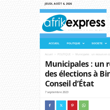
JEUDI, AOÛT 6, 2026
A
f
r
i
k
e
x
ACCUEIL
POLITIQUE
SOCIETE
p
r
Accueil
POLITIQUE
Municipales : un recours en co
e
Municipales : un 
s
s
des élections à Bi
Conseil d’État
7 septembre 2023