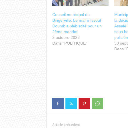
Conseil municipal de
Municip
Bingerville: Le maire Issouf
la déci
Doumbia plébiscité pour un
Assalé 
2ème mandat
sous ha
2 octobre 2023
policièr
Dans "POLITIQUE"
30 sep
Dans "
Article précédent