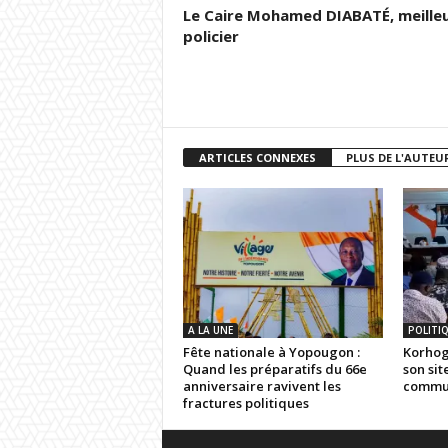
Le Caire Mohamed DIABATÉ, meille
policier
ARTICLES CONNEXES
PLUS DE L'AUTEU
A LA UNE
POLITI
Fête nationale à Yopougon :
Korhogo
Quand les préparatifs du 66e
son sit
anniversaire ravivent les
commun
fractures politiques