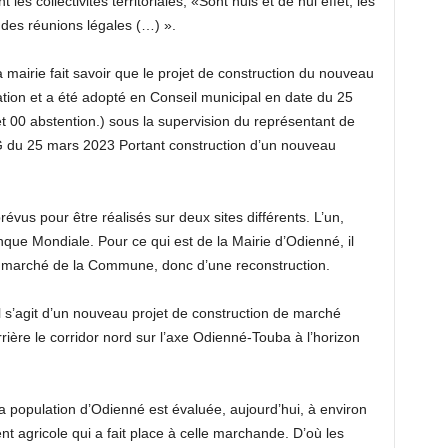
 les collectivités territoriales, «Sont nuls et de nul effet, les
 des réunions légales (…) ».
a mairie fait savoir que le projet de construction du nouveau
ation et a été adopté en Conseil municipal en date du 25
et 00 abstention.) sous la supervision du représentant de
G du 25 mars 2023 Portant construction d’un nouveau
prévus pour être réalisés sur deux sites différents. L’un,
Banque Mondiale. Pour ce qui est de la Mairie d’Odienné, il
tuel marché de la Commune, donc d’une reconstruction.
 s’agit d’un nouveau projet de construction de marché
rière le corridor nord sur l’axe Odienné-Touba à l’horizon
 population d’Odienné est évaluée, aujourd’hui, à environ
 agricole qui a fait place à celle marchande. D’où les