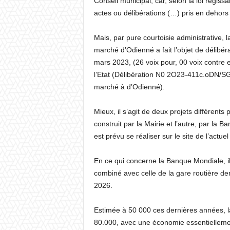
Conseil municipal, car, selon la loi régissant
actes ou délibérations (…) pris en dehors
Mais, par pure courtoisie administrative, l
marché d’Odienné a fait l’objet de délibér
mars 2023, (26 voix pour, 00 voix contre 
l’Etat (Délibération N0 2O23-411c.oDN/S
marché à d’Odienné).
Mieux, il s’agit de deux projets différents 
construit par la Mairie et l’autre, par la 
est prévu se réaliser sur le site de l’ac
En ce qui concerne la Banque Mondiale, il
combiné avec celle de la gare routière der
2026.
Estimée à 50 000 ces dernières années, la
80.000, avec une économie essentiellement