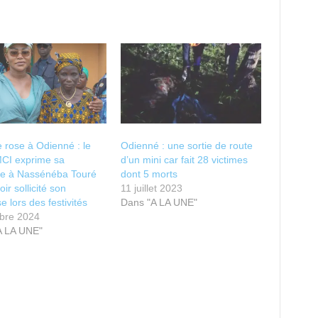
 rose à Odienné : le
Odienné : une sortie de route
I exprime sa
d’un mini car fait 28 victimes
ude à Nassénéba Touré
dont 5 morts
ir sollicité son
11 juillet 2023
e lors des festivités
Dans "A LA UNE"
obre 2024
A LA UNE"