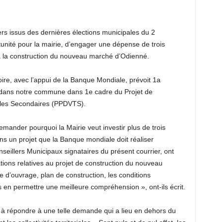
lers issus des dernières élections municipales du 2
tunité pour la mairie, d’engager une dépense de trois
à la construction du nouveau marché d’Odienné.
voire, avec l’appui de la Banque Mondiale, prévoit 1a
é dans notre commune dans 1e cadre du Projet de
lles Secondaires (PPDVTS).
ander pourquoi la Mairie veut investir plus de trois
ns un projet que la Banque mondiale doit réaliser
nseillers Municipaux signataires du présent courrier, ont
mations relatives au projet de construction du nouveau
d’ouvrage, plan de construction, les conditions
us en permettre une meilleure compréhension », ont-ils écrit.
as à répondre à une telle demande qui a lieu en dehors du