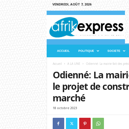
VENDREDI, AOÛT 7, 2026
A
f
r
i
k
e
x
ACCUEIL
POLITIQUE
SOCIETE
p
r
Accueil
A LA UNE
Odienné: La mairie fait des préci
e
Odienné: La mairie
s
s
le projet de cons
marché
18 octobre 2023