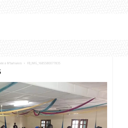
mée à M’bahiakro
FB_IMG_1685580077835
5