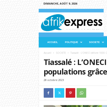
DIMANCHE, AOÛT 9, 2026
A
f
r
i
k
e
x
ACCUEIL
POLITIQUE
SOCIETE
p
r
Accueil
SOCIETE
Tiassalé : L’ONECI délivre 1000 
e
Tiassalé : L’ONEC
s
s
populations grâc
28 octobre 2023