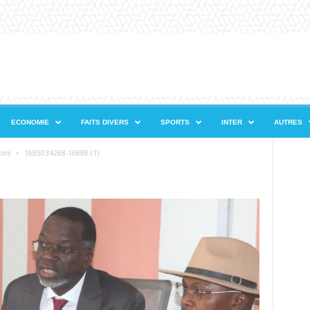
ECONOMIE
FAITS DIVERS
SPORTS
INTER
AUTRES
oire
1685034268-16888 (1)