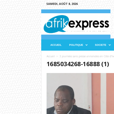
SAMEDI, AOÛT 8, 2026
A
f
r
i
k
e
x
ACCUEIL
POLITIQUE
SOCIETE
p
r
Accueil
3 journées sans presse annoncées en Côte d’Iv
e
1685034268-16888 (1)
s
s