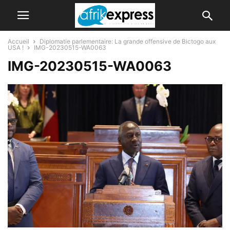
Accueil
Diplomatie parlementaire: La grande offensive de Bictogo aux
USA !
IMG-20230515-WA0063
IMG-20230515-WA0063