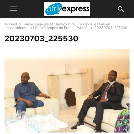
Accueil
»Avec sagesse et clairvoyance, il a dirigé le Conseil
constitutionnel » ( Soro à propos de Francis Wodié)
20230703_225530
20230703_225530