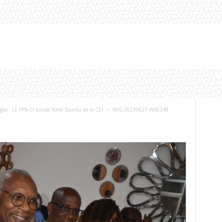
gbo : LE PPA-CI accuse Koné Sourou de la CEI
IMG-20230627-WA0348