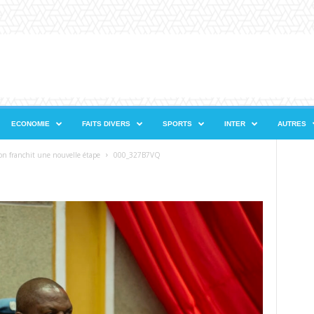
ECONOMIE
FAITS DIVERS
SPORTS
INTER
AUTRES
ion franchit une nouvelle étape
000_327B7VQ