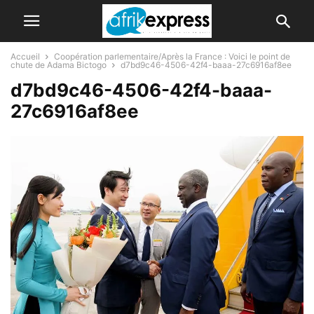
Accueil
Coopération parlementaire/Après la France : Voici le point de
chute de Adama Bictogo
d7bd9c46-4506-42f4-baaa-27c6916af8ee
d7bd9c46-4506-42f4-baaa-
27c6916af8ee