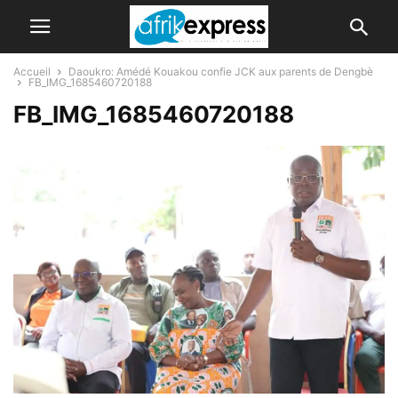
Accueil
Daoukro: Amédé Kouakou confie JCK aux parents de Dengbè
FB_IMG_1685460720188
FB_IMG_1685460720188