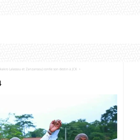
kakro Lalassou et Zanzansou) confie son destin à JCK
4